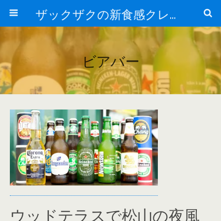
ザックザクの新食感クレープ|CREPE & CAFE Hi5
ビアバー
ウッドテラスで松山の夜風