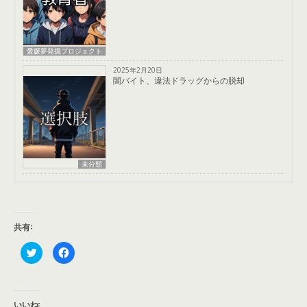
愛媛夢発掘プロジェクト
2025年2月20日
闇バイト、違法ドラッグからの脱却
未分類
共有:
ク
F
リ
a
ッ
c
ク
e
し
b
て
o
T
o
いいね: