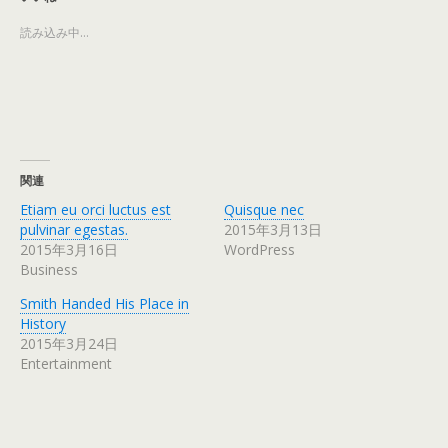
w
k
i
で
t
共
読み込み中…
t
有
e
す
r
る
で
に
共
は
有
ク
(
リ
新
ッ
し
ク
い
し
ウ
て
ィ
く
関連
ン
だ
ド
さ
ウ
い
Etiam eu orci luctus est
Quisque nec
で
(
pulvinar egestas.
2015年3月13日
開
新
き
し
2015年3月16日
WordPress
ま
い
す
ウ
Business
)
ィ
ン
ド
Smith Handed His Place in
ウ
History
で
開
2015年3月24日
き
ま
Entertainment
す
)