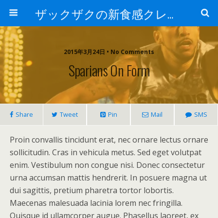
ザックザクの新食感クレープ|CREPE & CAFE Hi5
2015年3月24日 • No Comments
Sparians On Form
Share
Tweet
Pin
Mail
SMS
Proin convallis tincidunt erat, nec ornare lectus ornare
sollicitudin. Cras in vehicula metus. Sed eget volutpat
enim. Vestibulum non congue nisi. Donec consectetur
urna accumsan mattis hendrerit. In posuere magna ut
dui sagittis, pretium pharetra tortor lobortis.
Maecenas malesuada lacinia lorem nec fringilla.
Quisque id ullamcorper augue. Phasellus laoreet, ex