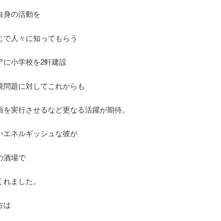
自身の活動を
じで人々に知ってもらう
アに小学校を2軒建設
境問題に対してこれからも
画を実行させるなど更なる活躍が期待。
いエネルギッシュな彼が
の酒場で
くれました。
方は