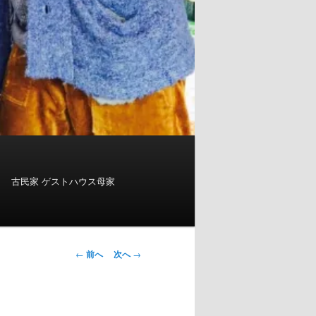
古民家 ゲストハウス母家
投
←
前へ
次へ
→
稿
ナ
ビ