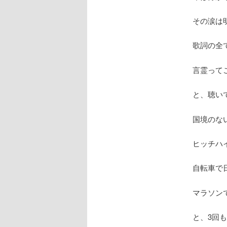
その涙は
歌詞の全
言霊って
と、聴い
国境のな
ヒッチハ
自転車で
マラソン
と、3回