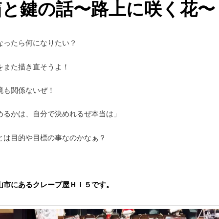
箱と鍵の話〜路上に咲く花〜
なったら何になりたい？
をまた描き直そうよ！
境も関係ないぜ！
めるかは、自分で決めれるぜ本当は」
とは目的や目標の事なのかなぁ？
山市にあるクレープ屋Ｈｉ５です。