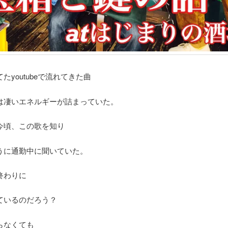
たyoutubeで流れてきた曲
は凄いエネルギーが詰まっていた。
今頃、この歌を知り
うに通勤中に聞いていた。
終わりに
ているのだろう？
らなくても