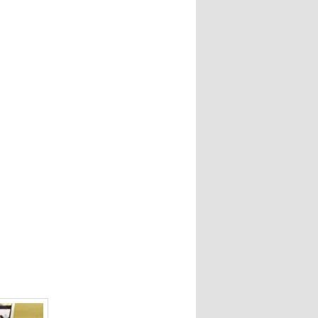
ゲ
ー
シ
ョ
ン