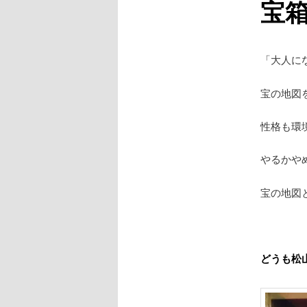
宝
「大人に
宝の地図
性格も環
やるかや
宝の地図
どうも松