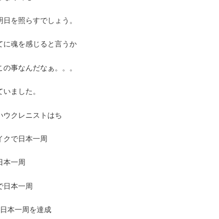
明日を照らすでしょう。
てに魂を感じると言うか
この事なんだなぁ。。。
ていました。
いウクレニストはち
イクで日本一周
日本一周
で日本一周
も日本一周を達成