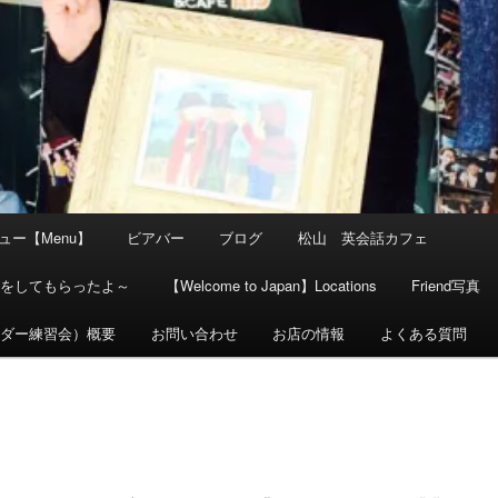
ュー【Menu】
ビアバー
ブログ
松山 英会話カフェ
験をしてもらったよ～
【Welcome to Japan】Locations
Friend写真
イダー練習会）概要
お問い合わせ
お店の情報
よくある質問