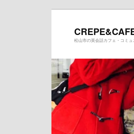
メ
イ
ン
CREPE&CAFE
コ
松山市の英会話カフェ・コミュ
ン
テ
ン
ツ
へ
移
動