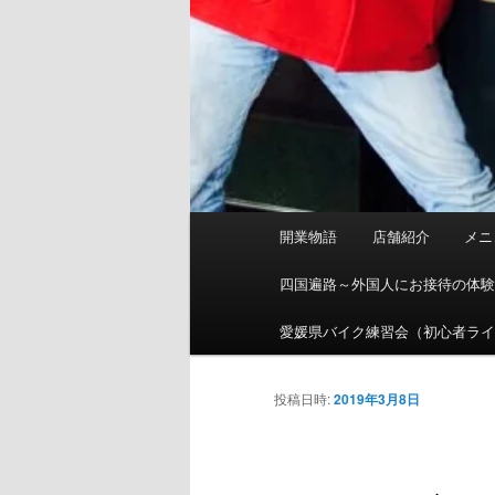
メ
開業物語
店舗紹介
メニ
イ
ン
四国遍路～外国人にお接待の体
メ
ニ
愛媛県バイク練習会（初心者ラ
ュ
ー
投稿日時:
2019年3月8日