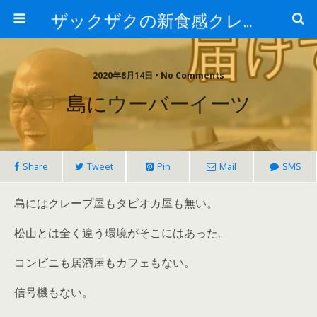
ザックザクの新食感クレープ|CREPE & CAFE Hi5
2020年8月14日 • No Comments
島にウーバーイーツ
Share
Tweet
Pin
Mail
SMS
島にはクレープ屋もタピオカ屋も無い。
松山とは全く違う環境がそこにはあった。
コンビニも居酒屋もカフェもない。
信号機もない。