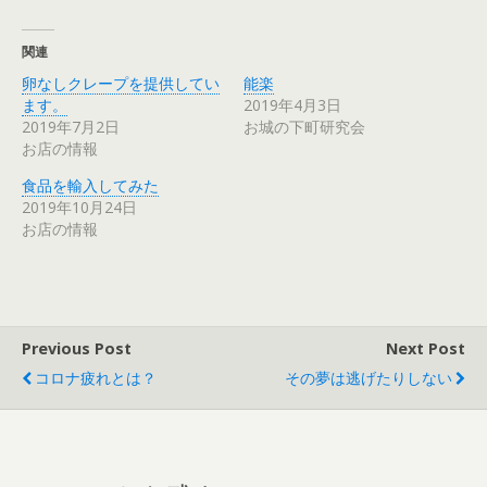
し
ク
い
し
ウ
て
ィ
く
関連
ン
だ
ド
さ
ウ
い
卵なしクレープを提供してい
能楽
で
(
ます。
2019年4月3日
開
新
き
し
2019年7月2日
お城の下町研究会
ま
い
す
ウ
お店の情報
)
ィ
ン
ド
食品を輸入してみた
ウ
2019年10月24日
で
開
お店の情報
き
ま
す
)
Previous Post
Next Post
コロナ疲れとは？
その夢は逃げたりしない