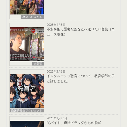
出会った人たち
2025年4月8日
不安を抱え憂鬱なあなたへ送りたい言葉（ニ
ュース映像）
未分類
2025年3月6日
インクルーシブ教育について、教育学部の子
と話しました。
愛媛夢発掘プロジェクト
2025年2月20日
闇バイト、違法ドラッグからの脱却