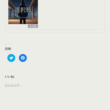
未分類
共有:
ク
F
リ
a
ッ
c
ク
e
し
b
て
o
T
o
いいね:
w
k
i
で
t
共
読み込み中…
t
有
e
す
r
る
で
に
共
は
有
ク
(
リ
新
ッ