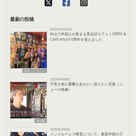
最新の投稿
2026年5月16日
松山で外国人が集まる英会話カフェ｜CREPE &
CAFE Hi5が10周年を迎えました
出会った人たち
2025年4月8日
不安を抱え憂鬱なあなたへ送りたい言葉（ニ
ュース映像）
未分類
2025年3月6日
インクルーシブ教育について、教育学部の子