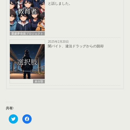
と話しました。
愛媛夢発掘プロジェクト
2025年2月20日
闇バイト、違法ドラッグからの脱却
未分類
共有:
ク
F
リ
a
ッ
c
ク
e