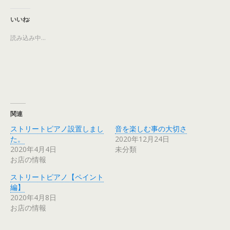
し
b
て
o
T
o
いいね:
w
k
i
で
t
共
読み込み中…
t
有
e
す
r
る
で
に
共
は
有
ク
(
リ
新
ッ
し
ク
い
し
ウ
て
ィ
く
関連
ン
だ
ド
さ
ウ
い
ストリートピアノ設置しまし
音を楽しむ事の大切さ
で
(
た。
2020年12月24日
開
新
き
し
2020年4月4日
未分類
ま
い
す
ウ
お店の情報
)
ィ
ン
ド
ストリートピアノ【ペイント
ウ
編】
で
開
2020年4月8日
き
ま
お店の情報
す
)