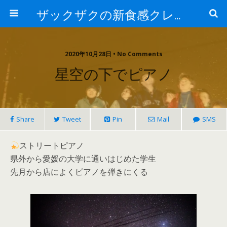
ザックザクの新食感クレープ|CREPE & CAFE Hi5
2020年10月28日 • No Comments
星空の下でピアノ
Share
Tweet
Pin
Mail
SMS
ストリートピアノ
県外から愛媛の大学に通いはじめた学生
先月から店によくピアノを弾きにくる