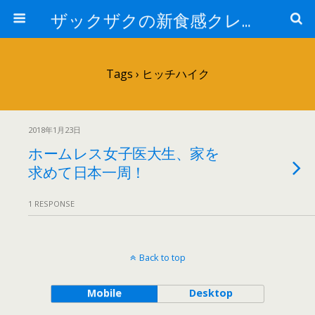
ザックザクの新食感クレープ|CREPE & CAFE Hi5
Tags › ヒッチハイク
2018年1月23日
ホームレス女子医大生、家を
求めて日本一周！
1 RESPONSE
Back to top
Mobile
Desktop