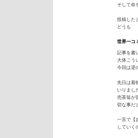
そして命
投稿した
どうも
世界一コ
記事を書
大体こう
今回は逆
先日は着
いりまし
売茶翁が
切な事だ
一言で【
していく