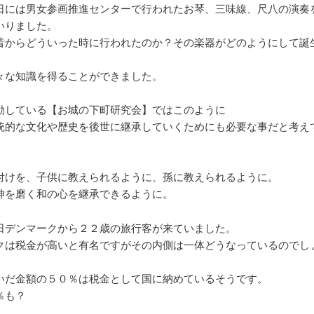
日には男女参画推進センターで行われたお琴、三味線、尺八の演奏
いりました。
昔からどういった時に行われたのか？その楽器がどのようにして誕
々な知識を得ることができました。
動している【お城の下町研究会】ではこのように
統的な文化や歴史を後世に継承していくためにも必要な事だと考え
付けを、子供に教えられるように、孫に教えられるように。
神を磨く和の心を継承できるように。
日デンマークから２２歳の旅行客が来ていました。
クは税金が高いと有名ですがその内側は一体どうなっているのでし
いだ金額の５０％は税金として国に納めているそうです。
％も？