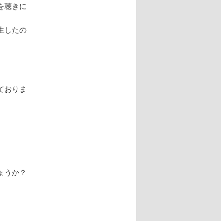
を聴きに
生したの
ておりま
ょうか？