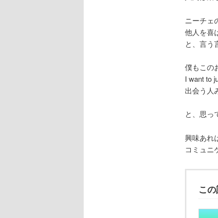
ニーチェ
他人を喜
と、言う
僕もこの
I want to 
出会う人
と、思っ
興味あれ
コミュニ
この