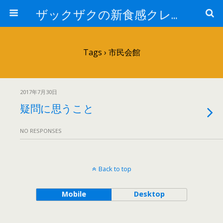
ザックザクの新食感クレープ|CREPE & CAFE Hi5
Tags › 市民会館
2017年7月30日
疑問に思うこと
NO RESPONSES
Back to top
Mobile
Desktop