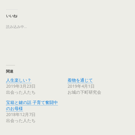
ク
e
し
b
て
o
T
o
いいね:
w
k
i
で
t
共
読み込み中…
t
有
e
す
r
る
で
に
共
は
有
ク
(
リ
新
ッ
し
ク
い
し
ウ
て
ィ
く
関連
ン
だ
ド
さ
ウ
い
人生楽しい？
着物を通じて
で
(
2019年3月23日
2019年4月1日
開
新
き
し
出会った人たち
お城の下町研究会
ま
い
す
ウ
)
ィ
宝箱と鍵の話 子育て奮闘中
ン
ド
のお母様
ウ
2018年12月7日
で
開
出会った人たち
き
ま
す
)