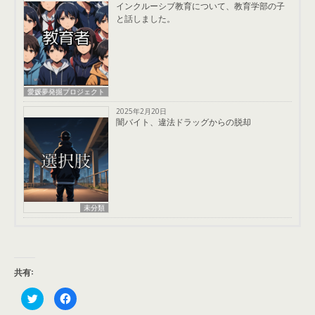
インクルーシブ教育について、教育学部の子
と話しました。
愛媛夢発掘プロジェクト
2025年2月20日
闇バイト、違法ドラッグからの脱却
未分類
共有:
ク
F
リ
a
ッ
c