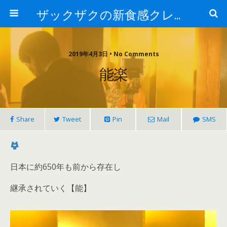
ザックザクの新食感クレープ|CREPE & CAFE Hi5
2019年4月3日 • No Comments
能楽
Share
Tweet
Pin
Mail
SMS
日本に約650年も前から存在し
継承されていく【能】