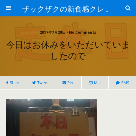
ザックザクの新食感クレープ|CREPE & CAFE Hi5
2017年7月20日 • No Comments
今日はお休みをいただいていま
したので
Share
Tweet
Pin
Mail
SMS