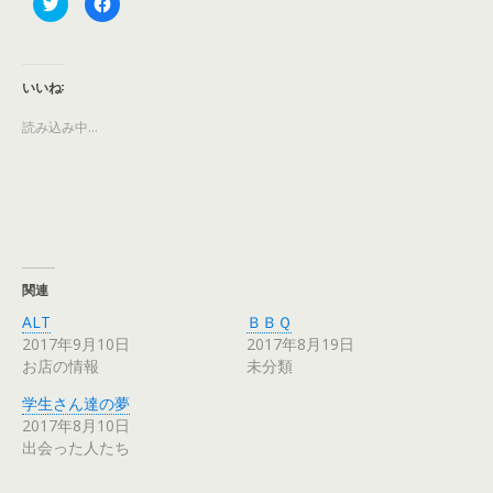
ク
F
リ
a
ッ
c
ク
e
し
b
て
o
T
o
いいね:
w
k
i
で
t
共
読み込み中…
t
有
e
す
r
る
で
に
共
は
有
ク
(
リ
新
ッ
し
ク
い
し
ウ
て
ィ
く
関連
ン
だ
ド
さ
ウ
い
ALT
ＢＢＱ
で
(
2017年9月10日
2017年8月19日
開
新
き
し
お店の情報
未分類
ま
い
す
ウ
)
ィ
学生さん達の夢
ン
ド
2017年8月10日
ウ
出会った人たち
で
開
き
ま