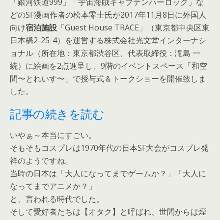
「銀河鉄道999」「宇宙海賊キャプテンハーロック」な
どのSF漫画作者の松本零士氏が2017年11月8日に外国人
向け
宿泊施設
「Guest House TRACE」（東京都中央区東
日本橋2-25-4）を運営する株式会社光文堂インターナシ
ョナル（所在地：東京都渋谷区、代表取締役：滝島 一
統）に絵画を2点進呈し、9階のイベントスペース「和空
間〜とれいす〜」で授与式＆トークショーを開催致しま
した。
記事の続きを読む
いやぁ～本当にすごい。
そもそもコスプレは1970年代の日本SF大会がコスプレ発
祥のようですね。
当時の日本は「大人になってまでゲームか？」「大人に
なってまでアニメか？」
と、言われる時代でした。
そして愛好者たちは【オタク】と呼ばれ、世間からは煙