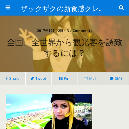
ザックザクの新食感クレープ|CREPE & CAFE Hi5
2017年12月12日 • No Comments
全国、全世界から観光客を誘致
するには？
Share
Tweet
Pin
Mail
SMS