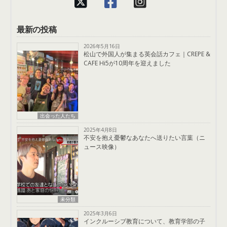
最新の投稿
2026年5月16日
松山で外国人が集まる英会話カフェ｜CREPE &
CAFE Hi5が10周年を迎えました
出会った人たち
2025年4月8日
不安を抱え憂鬱なあなたへ送りたい言葉（ニ
ュース映像）
未分類
2025年3月6日
インクルーシブ教育について、教育学部の子