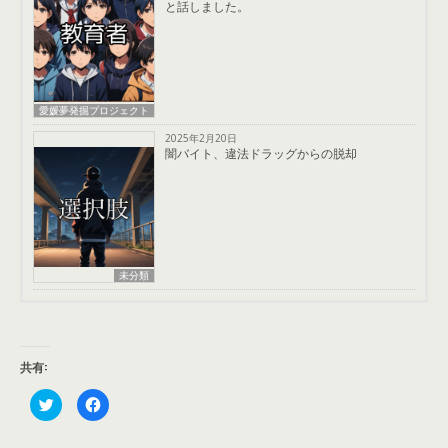
と話しました。
愛媛夢発掘プロジェクト
2025年2月20日
闇バイト、違法ドラッグからの脱却
未分類
共有:
ク
F
リ
a
ッ
c
ク
e