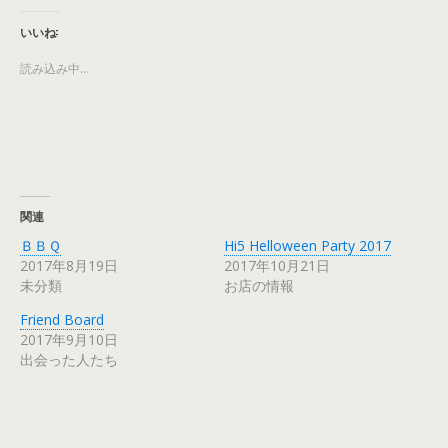
し
b
て
o
T
o
いいね:
w
k
i
で
t
共
読み込み中…
t
有
e
す
r
る
で
に
共
は
有
ク
(
リ
新
ッ
し
ク
い
し
ウ
て
ィ
く
関連
ン
だ
ド
さ
ウ
い
ＢＢＱ
Hi5 Helloween Party 2017
で
(
2017年8月19日
2017年10月21日
開
新
き
し
未分類
お店の情報
ま
い
す
ウ
)
ィ
Friend Board
ン
ド
2017年9月10日
ウ
出会った人たち
で
開
き
ま
す
)