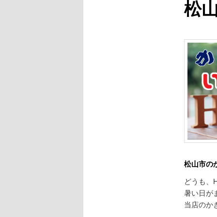
松
松山市の
どうも、H
暑い日が
当店のか