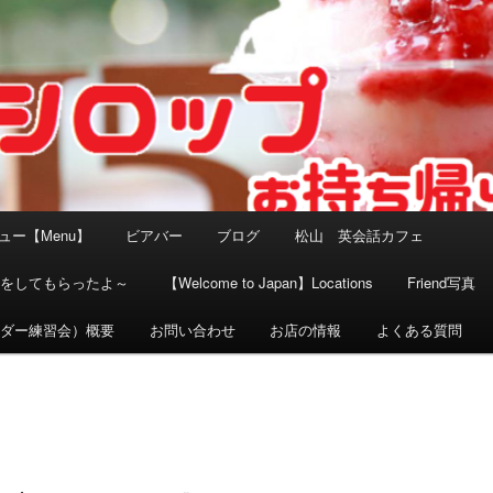
ュー【Menu】
ビアバー
ブログ
松山 英会話カフェ
験をしてもらったよ～
【Welcome to Japan】Locations
Friend写真
イダー練習会）概要
お問い合わせ
お店の情報
よくある質問