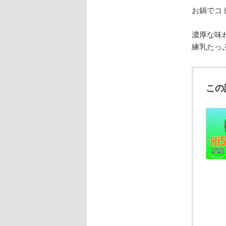
お鍋でコ
濃厚な味
練乳たっ
この