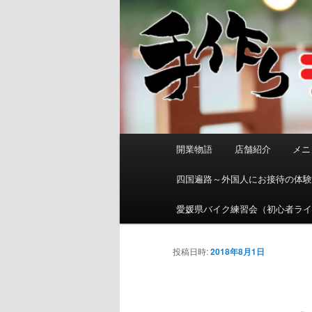
メ
開業物語
店舗紹介
メニ
イ
ン
四国遍路～外国人にお接待の体
メ
ニ
愛媛県バイク練習会（初心者ラ
ュ
ー
投稿日時:
2018年8月1日