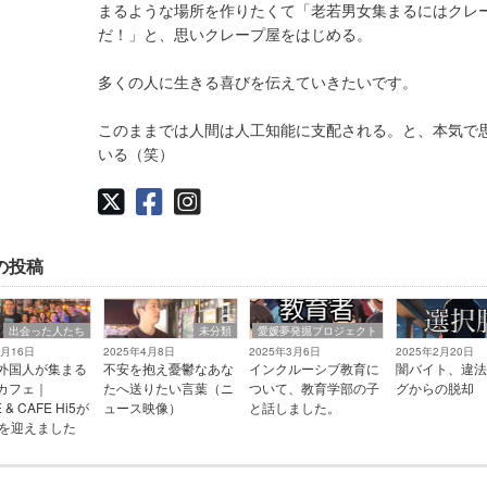
まるような場所を作りたくて「老若男女集まるにはクレ
だ！」と、思いクレープ屋をはじめる。
多くの人に生きる喜びを伝えていきたいです。
このままでは人間は人工知能に支配される。と、本気で
いる（笑）
の投稿
出会った人たち
未分類
愛媛夢発掘プロジェクト
5月16日
2025年4月8日
2025年3月6日
2025年2月20日
外国人が集まる
不安を抱え憂鬱なあな
インクルーシブ教育に
闇バイト、違法
カフェ｜
たへ送りたい言葉（ニ
ついて、教育学部の子
グからの脱却
 & CAFE Hi5が
ュース映像）
と話しました。
年を迎えました