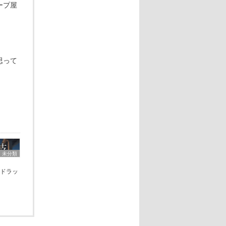
ープ屋
思って
未分類
ドラッ