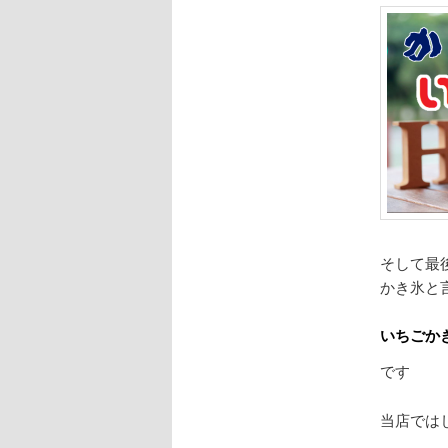
そして最
かき氷と
いちごか
です
当店では