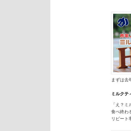
まずは去
ミルクテ
「え？ミ
食べ終わ
リピート