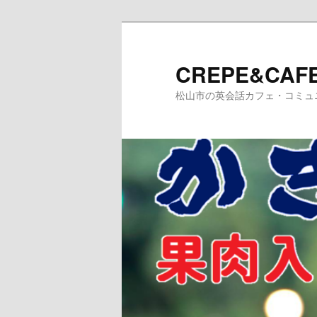
メ
イ
ン
CREPE&CAFE
コ
松山市の英会話カフェ・コミュ
ン
テ
ン
ツ
へ
移
動