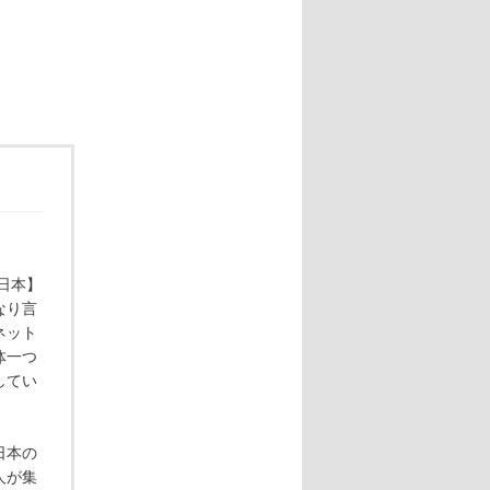
日本】
なり言
ネット
体一つ
してい
日本の
人が集