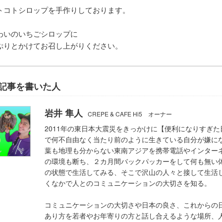
トコトシロップを手作りしております。
わいのいちごシロップに
ぷりとかけてお召し上がりください。
記事を書いた人
岩井 隼人
CREPE & CAFE Hi5 オーナー
2011年の東日本大震災をきっかけに【便利になりすぎた
で何不自由なく当たり前のように生きている自分が嫌に
葉も地理も分からない東南アジアを携帯電話やインター
の環境も断ち、２カ月間バックパッカーをして何も無い
の状態で生活してみる、そこで沢山の人々と接して生活
くなかで人とのコミュニケーションの大切さを知る。
コミュニケーションの大切さや日本の良さ、これからの
あり方を若者やお年寄りの方と話し合えるような場所、