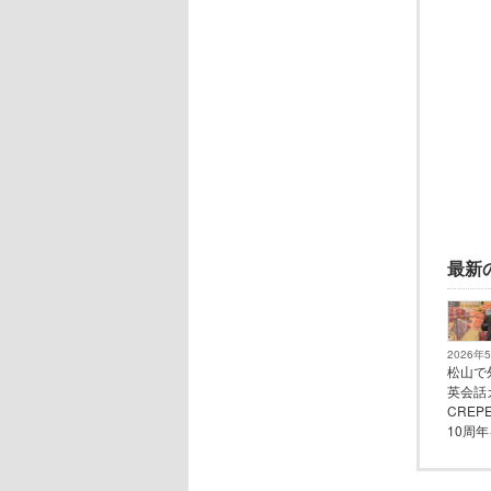
最新
2026年
松山で
英会話
CREPE
10周