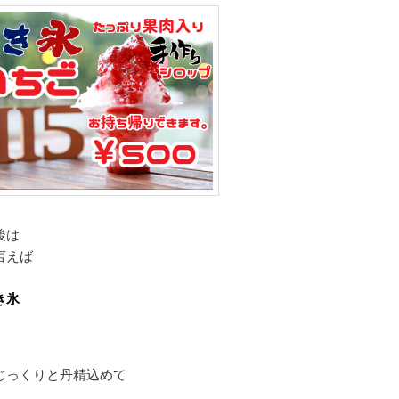
後は
言えば
き氷
じっくりと丹精込めて