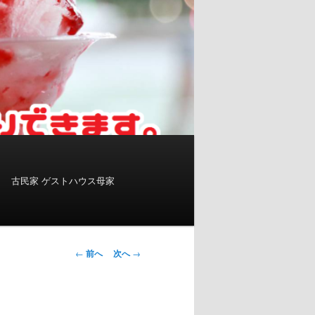
古民家 ゲストハウス母家
投
←
前へ
次へ
→
稿
ナ
ビ