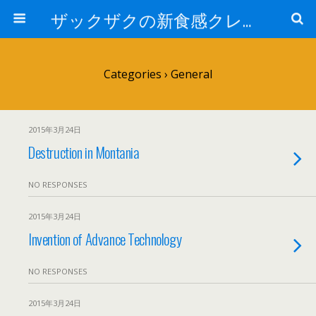
ザックザクの新食感クレープ|CREPE & CAFE Hi5
Categories ›
General
2015年3月24日
Destruction in Montania
NO RESPONSES
2015年3月24日
Invention of Advance Technology
NO RESPONSES
2015年3月24日