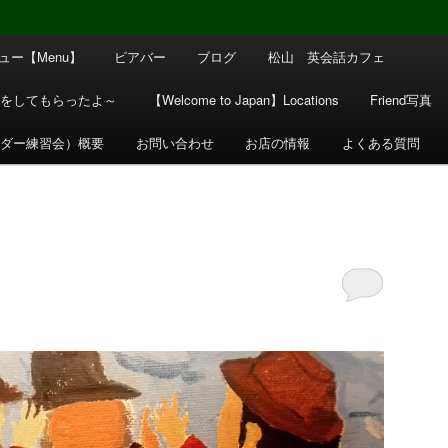
ュー【Menu】
ビアバー
ブログ
松山 英会話カフェ
験をしてもらったよ～
【Welcome to Japan】Locations
Friend写真
イダー練習会）概要
お問い合わせ
お店の情報
よくある質問