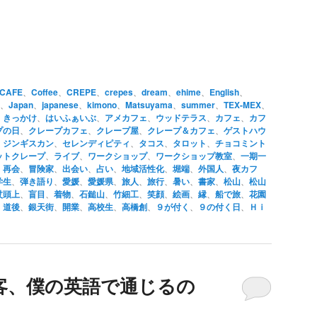
CAFE
、
Coffee
、
CREPE
、
crepes
、
dream
、
ehime
、
English
、
、
Japan
、
japanese
、
kimono
、
Matsuyama
、
summer
、
TEX-MEX
、
、
きっかけ
、
はいふぁいぶ
、
アメカフェ
、
ウッドテラス
、
カフェ
、
カフ
プの日
、
クレープカフェ
、
クレープ屋
、
クレープ＆カフェ
、
ゲストハウ
、
ジンギスカン
、
セレンディピティ
、
タコス
、
タロット
、
チョコミント
ットクレープ
、
ライブ
、
ワークショップ
、
ワークショップ教室
、
一期一
、
再会
、
冒険家
、
出会い
、
占い
、
地域活性化
、
堀端
、
外国人
、
夜カフ
学生
、
弾き語り
、
愛媛
、
愛媛県
、
旅人
、
旅行
、
暑い
、
書家
、
松山
、
松山
杖頭上
、
盲目
、
着物
、
石鎚山
、
竹細工
、
笑顔
、
絵画
、
縁
、
船で旅
、
花園
、
道後
、
銀天街
、
開業
、
高校生
、
高橋創
、
９が付く
、
９の付く日
、
Ｈｉ
客、僕の英語で通じるの