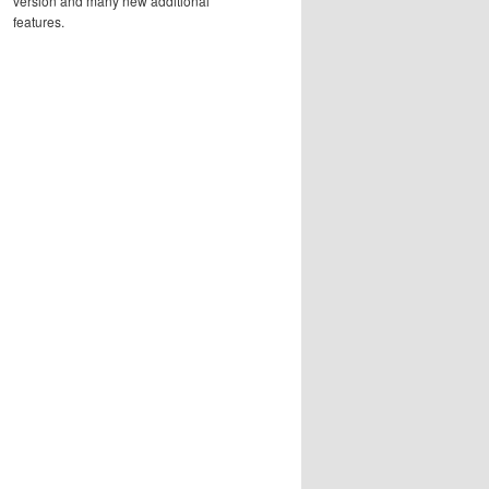
version and many new additional
features.