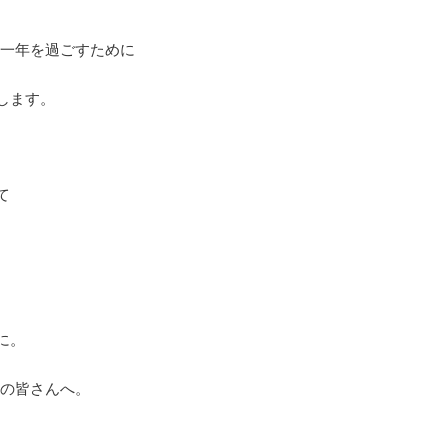
で美しい一年を過ごすために
します。
て
に。
ファンの皆さんへ。