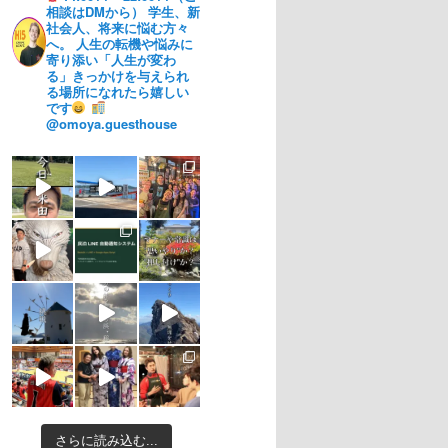
相談はDMから）
学生、新
社会人、将来に悩む方々
へ。
人生の転機や悩みに
寄り添い「人生が変わ
る」きっかけを与えられ
る場所になれたら嬉しい
です
@omoya.guesthouse
さらに読み込む...