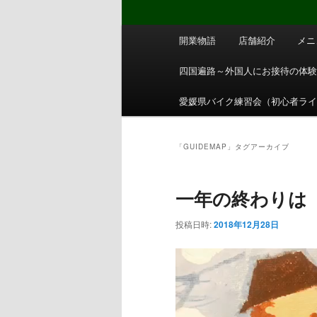
メ
開業物語
店舗紹介
メニ
イ
ン
四国遍路～外国人にお接待の体
メ
ニ
愛媛県バイク練習会（初心者ラ
ュ
ー
「
GUIDEMAP
」タグアーカイブ
一年の終わりは
投稿日時:
2018年12月28日
動
画
プ
レ