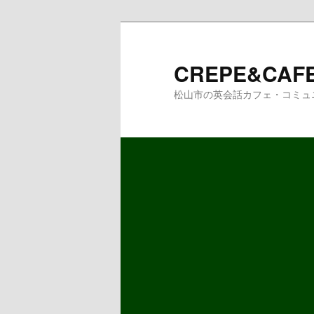
メ
サ
イ
ブ
ン
コ
CREPE&CAFE
コ
ン
松山市の英会話カフェ・コミュ
ン
テ
テ
ン
ン
ツ
ツ
へ
へ
移
移
動
動