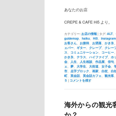
あなたのお店
CREPE & CAFE Hi5 より。
カテゴリー:
お店の情報
|
タグ:
ALT
、
guidemap
、
haiku
、
Hi5
、
instagram
お客さん
、
お接待
、
お洒落
、
かき氷
ェバー
、
ギター
、
クレープ
、
クレー
ス
、
コミュニケーション
、
コーヒー
かき氷
、
テラス
、
ハイファイブ
、
ホ
会
、
人生
、
人生相談
、
作品展
、
俳句
ェ
、
夢
、
大学生
、
大街道
、
女子会
、
市
、
点字ブロック
、
画家
、
白杖
、
白
町
、
英会話
、
英会話カフェ
、
観光客
５
|
コメントを残す
海外からの観光
か？