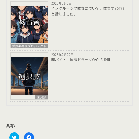
2025年3月6日
インクルーシブ教育について、教育学部の子
と話しました。
愛媛夢発掘プロジェクト
2025年2月20日
闇バイト、違法ドラッグからの脱却
未分類
共有:
ク
F