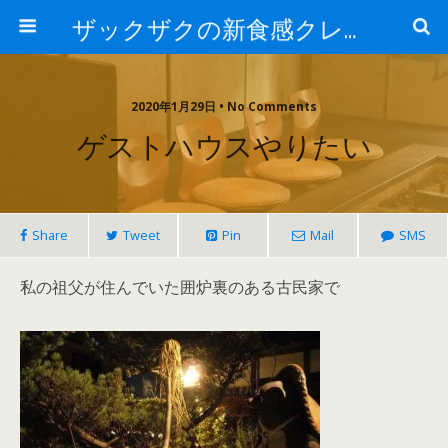
ザックザクの新食感クレープ|CREPE & CAFE Hi5
2020年1月29日 • No Comments
ゲストハウスやりたい
Share
Tweet
Pin
Mail
SMS
私の祖父が住んでいた囲炉裏のある古民家で