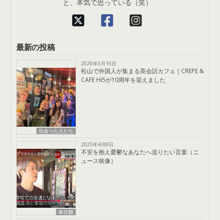
と、本気で思っている（笑）
最新の投稿
2026年5月16日
松山で外国人が集まる英会話カフェ｜CREPE &
CAFE Hi5が10周年を迎えました
出会った人たち
2025年4月8日
不安を抱え憂鬱なあなたへ送りたい言葉（ニ
ュース映像）
未分類