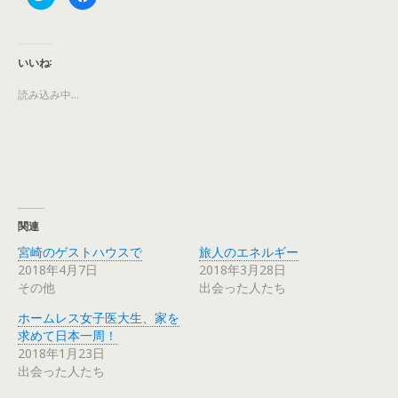
リ
a
ッ
c
ク
e
し
b
て
o
T
o
いいね:
w
k
i
で
t
共
読み込み中…
t
有
e
す
r
る
で
に
共
は
有
ク
(
リ
新
ッ
し
ク
い
し
ウ
て
ィ
く
関連
ン
だ
ド
さ
ウ
い
宮崎のゲストハウスで
旅人のエネルギー
で
(
2018年4月7日
2018年3月28日
開
新
き
し
その他
出会った人たち
ま
い
す
ウ
)
ィ
ホームレス女子医大生、家を
ン
ド
求めて日本一周！
ウ
2018年1月23日
で
開
出会った人たち
き
ま
す