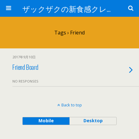
ザックザクの新食感クレープ|CREPE & CAFE Hi5
Tags › Friend
2017年9月10日
Friend Board
NO RESPONSES
Back to top
Mobile
Desktop