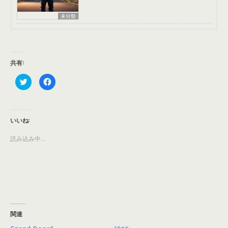
未分類
共有:
ク
F
リ
a
ッ
c
ク
e
し
b
て
o
T
o
いいね:
w
k
i
で
t
共
読み込み中…
t
有
e
す
r
る
で
に
共
は
有
ク
(
リ
新
ッ
し
ク
い
し
ウ
て
ィ
く
関連
ン
だ
ド
さ
ウ
い