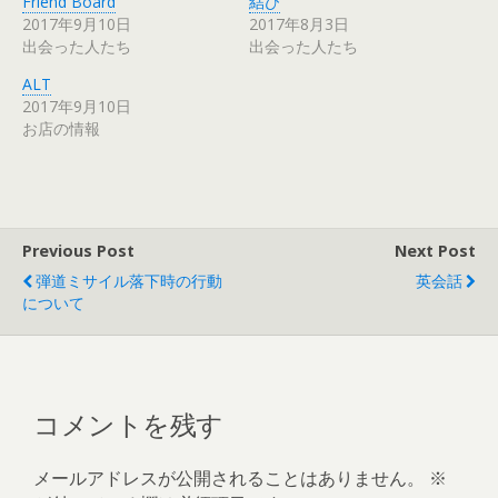
Friend Board
結び
で
(
2017年9月10日
2017年8月3日
開
新
き
し
出会った人たち
出会った人たち
ま
い
す
ウ
)
ィ
ALT
ン
ド
2017年9月10日
ウ
お店の情報
で
開
き
ま
す
)
Previous Post
Next Post
弾道ミサイル落下時の行動
英会話
について
コメントを残す
メールアドレスが公開されることはありません。
※